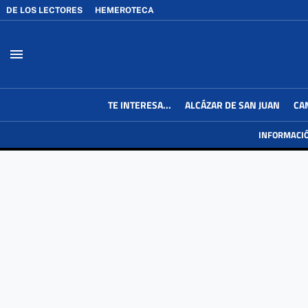
DE LOS LECTORES
HEMEROTECA
menu
TE INTERESA...
ALCÁZAR DE SAN JUAN
CA
INFORMACI