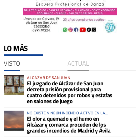
LO MÁS
VISTO
ACTUAL
ALCÁZAR DE SAN JUAN
El juzgado de Alcázar de San Juan
decreta prisión provisional para
cuatro detenidos por robos y estafas
en salones de juego
NO EXISTE NINGÚN INCENDIO ACTIVO EN LA
El olor a quemado y el humo en
COMARCA
Alcázar y comarca proceden de los
grandes incendios de Madrid y Ávila