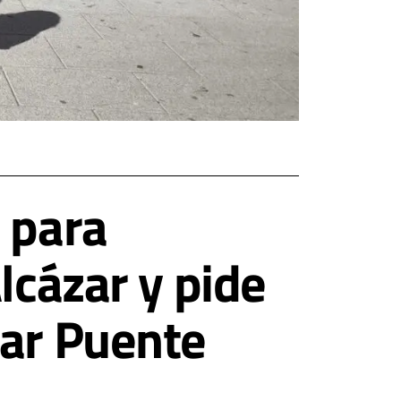
 para
lcázar y pide
car Puente