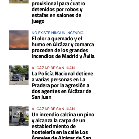
provisional para cuatro
detenidos por robos y
estafas en salones de
juego
NO EXISTE NINGÚN INCENDIO
El olor a quemado y el
ACTIVO EN LA COMARCA
humo en Alcázar y comarca
proceden de los grandes
incendios de Madrid y Ávila
ALCÁZAR DE SAN JUAN
La Policía Nacional detiene
a varias personas en La
Pradera por la agresión a
dos agentes en Alcázar de
San Juan
ALCÁZAR DE SAN JUAN
Un incendio calcina un pino
y alcanza la carpa de un
establecimiento de
hostelería en la calle Los
Ángeles de Alcázar de San