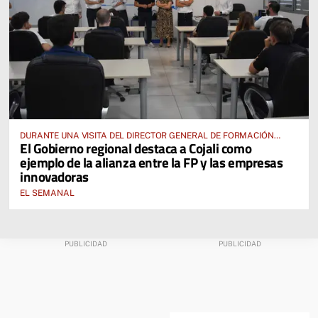
DURANTE UNA VISITA DEL DIRECTOR GENERAL DE FORMACIÓN
El Gobierno regional destaca a Cojali como
PROFESIONAL, JOSÉ RODRIGO CERRILLO
ejemplo de la alianza entre la FP y las empresas
innovadoras
EL SEMANAL