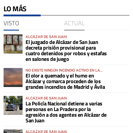
LO MÁS
VISTO
ACTUAL
ALCÁZAR DE SAN JUAN
El juzgado de Alcázar de San Juan
decreta prisión provisional para
cuatro detenidos por robos y estafas
en salones de juego
NO EXISTE NINGÚN INCENDIO ACTIVO EN LA
El olor a quemado y el humo en
COMARCA
Alcázar y comarca proceden de los
grandes incendios de Madrid y Ávila
ALCÁZAR DE SAN JUAN
La Policía Nacional detiene a varias
personas en La Pradera por la
agresión a dos agentes en Alcázar de
San Juan
ALCÁZAR DE SAN JUAN