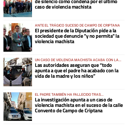
de silencio como condena por el último
caso de violencia machista
ANTE EL TRÁGICO SUCESO DE CAMPO DE CRIPTANA
El presidente de la Diputación pide a la
sociedad que denuncie "y no permita" la
violencia machista
UN CASO DE VIOLENCIA MACHISTA ACABA CON LA
Las autoridades aseguran que “todo
MUERTE DE UN MATRIMONIO Y SUS DOS HIJOS
apunta a que el padre ha acabado con la
vida de la madre y los niños”
EL PADRE TAMBIÉN HA FALLECIDO TRAS
La investigación apunta a un caso de
PRECIPITARSE DESDE UN BALCÓN DE SU DOMICILIO
violencia machista en el suceso de la calle
Convento de Campo de Criptana