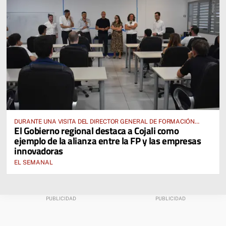
DURANTE UNA VISITA DEL DIRECTOR GENERAL DE FORMACIÓN
El Gobierno regional destaca a Cojali como
PROFESIONAL, JOSÉ RODRIGO CERRILLO
ejemplo de la alianza entre la FP y las empresas
innovadoras
EL SEMANAL