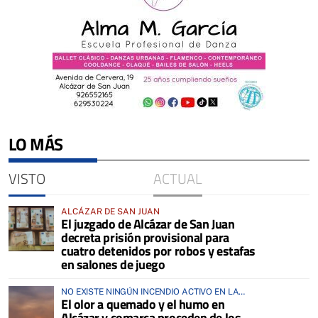
LO MÁS
VISTO
ACTUAL
ALCÁZAR DE SAN JUAN
El juzgado de Alcázar de San Juan
decreta prisión provisional para
cuatro detenidos por robos y estafas
en salones de juego
NO EXISTE NINGÚN INCENDIO ACTIVO EN LA
El olor a quemado y el humo en
COMARCA
Alcázar y comarca proceden de los