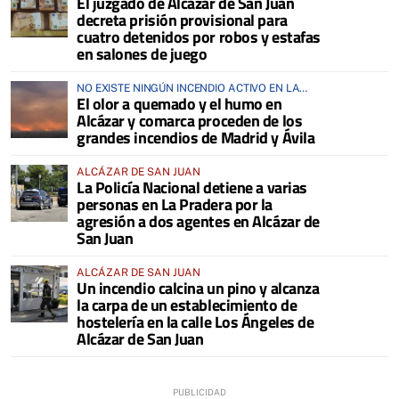
El juzgado de Alcázar de San Juan
decreta prisión provisional para
cuatro detenidos por robos y estafas
en salones de juego
NO EXISTE NINGÚN INCENDIO ACTIVO EN LA
El olor a quemado y el humo en
COMARCA
Alcázar y comarca proceden de los
grandes incendios de Madrid y Ávila
ALCÁZAR DE SAN JUAN
La Policía Nacional detiene a varias
personas en La Pradera por la
agresión a dos agentes en Alcázar de
San Juan
ALCÁZAR DE SAN JUAN
Un incendio calcina un pino y alcanza
la carpa de un establecimiento de
hostelería en la calle Los Ángeles de
Alcázar de San Juan