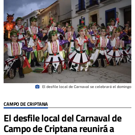
photo_camera
El desfile local de Carnaval se celebrará el domingo
CAMPO DE CRIPTANA
El desfile local del Carnaval de
Campo de Criptana reunirá a