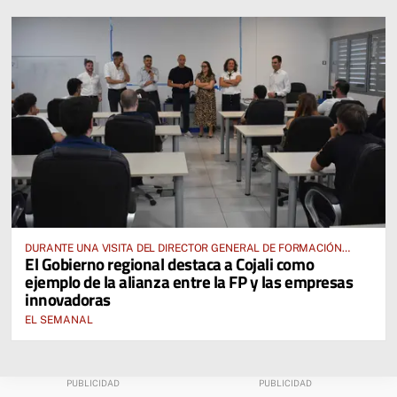
DURANTE UNA VISITA DEL DIRECTOR GENERAL DE FORMACIÓN
El Gobierno regional destaca a Cojali como
PROFESIONAL, JOSÉ RODRIGO CERRILLO
ejemplo de la alianza entre la FP y las empresas
innovadoras
EL SEMANAL