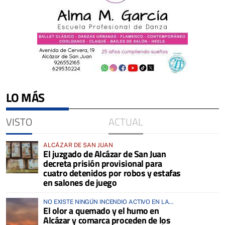
LO MÁS
VISTO
ACTUAL
ALCÁZAR DE SAN JUAN
El juzgado de Alcázar de San Juan
decreta prisión provisional para
cuatro detenidos por robos y estafas
en salones de juego
NO EXISTE NINGÚN INCENDIO ACTIVO EN LA
El olor a quemado y el humo en
COMARCA
Alcázar y comarca proceden de los