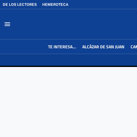
DE LOS LECTORES
HEMEROTECA
menu
TE INTERESA...
ALCÁZAR DE SAN JUAN
CA