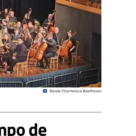
photo_camera
Banda Filarmónica Beethoven
mpo de