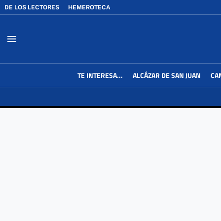
DE LOS LECTORES
HEMEROTECA
menu
TE INTERESA...
ALCÁZAR DE SAN JUAN
CA