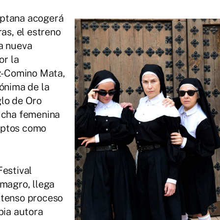
iptana acogerá
ras, el estreno
la nueva
or la
z-Comino Mata,
rónima de la
glo de Oro
lucha femenina
eptos como
Festival
lmagro, llega
ntenso proceso
pia autora