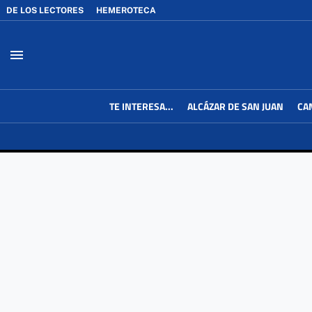
DE LOS LECTORES
HEMEROTECA
menu
TE INTERESA...
ALCÁZAR DE SAN JUAN
CA