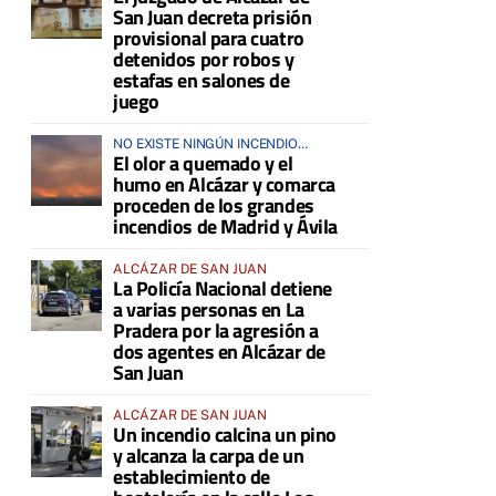
San Juan decreta prisión
provisional para cuatro
detenidos por robos y
estafas en salones de
juego
NO EXISTE NINGÚN INCENDIO
El olor a quemado y el
ACTIVO EN LA COMARCA
humo en Alcázar y comarca
proceden de los grandes
incendios de Madrid y Ávila
ALCÁZAR DE SAN JUAN
La Policía Nacional detiene
a varias personas en La
Pradera por la agresión a
dos agentes en Alcázar de
San Juan
ALCÁZAR DE SAN JUAN
Un incendio calcina un pino
y alcanza la carpa de un
establecimiento de