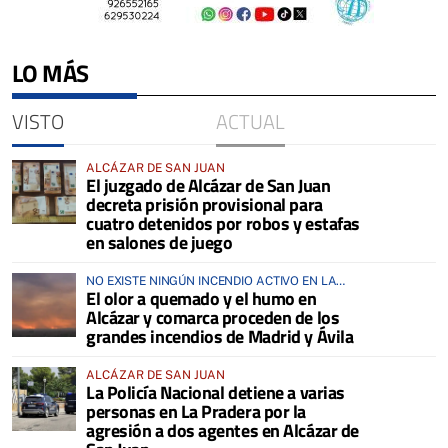
LO MÁS
VISTO
ACTUAL
ALCÁZAR DE SAN JUAN
El juzgado de Alcázar de San Juan
decreta prisión provisional para
cuatro detenidos por robos y estafas
en salones de juego
NO EXISTE NINGÚN INCENDIO ACTIVO EN LA
El olor a quemado y el humo en
COMARCA
Alcázar y comarca proceden de los
grandes incendios de Madrid y Ávila
ALCÁZAR DE SAN JUAN
La Policía Nacional detiene a varias
personas en La Pradera por la
agresión a dos agentes en Alcázar de