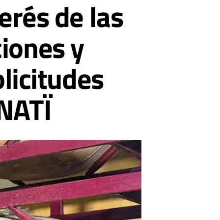
erés de las
iones y
olicitudes
INATÏ