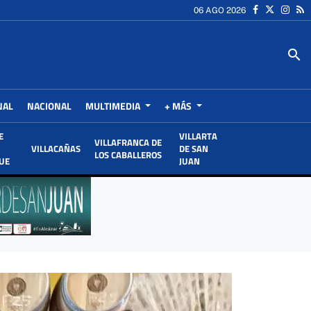
06 AGO 2026
search
NAL
NACIONAL
MULTIMEDIA
+ MÁS
E
VILLARTA
VILLAFRANCA DE
VILLACAÑAS
DE SAN
LOS CABALLEROS
UE
JUAN