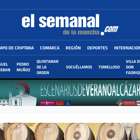
MPO DE CRIPTANA
COMARCA
REGIÓN
DEPORTES
INTERNACIO
QUINTANAR
VILLA D
GUEL
PEDRO
DE LA
SOCUÉLLAMOS
TOMELLOSO
DON
TEBAN
MUÑOZ
ORDEN
FADRIQ