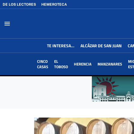
DE LOS LECTORES
HEMEROTECA
menu
TE INTERESA...
ALCÁZAR DE SAN JUAN
CA
CINCO
EL
MI
HERENCIA
MANZANARES
CASAS
TOBOSO
ES