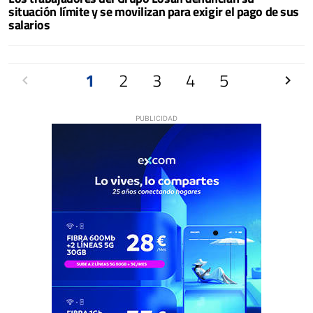
situación límite y se movilizan para exigir el pago de sus
salarios
Anterior
1
2
3
4
5
Siguien