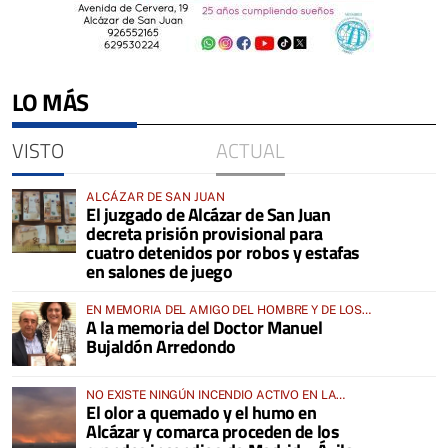
LO MÁS
VISTO
ACTUAL
ALCÁZAR DE SAN JUAN
El juzgado de Alcázar de San Juan
decreta prisión provisional para
cuatro detenidos por robos y estafas
en salones de juego
EN MEMORIA DEL AMIGO DEL HOMBRE Y DE LOS
A la memoria del Doctor Manuel
ANIMALES
Bujaldón Arredondo
NO EXISTE NINGÚN INCENDIO ACTIVO EN LA
El olor a quemado y el humo en
COMARCA
Alcázar y comarca proceden de los