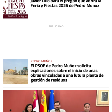
Javier Lillo dará el pregón que abrirá la
LAS 23 HORAS
Feria y Fiestas 2026 de Pedro Muñoz
PEDRO MUÑOZ
El PSOE de Pedro Muñoz solicita
explicaciones sobre el inicio de unas
obras vinculadas a una futura planta de
gestión de residuos