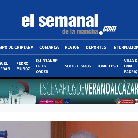
MPO DE CRIPTANA
COMARCA
REGIÓN
DEPORTES
INTERNACIO
QUINTANAR
VILLA D
GUEL
PEDRO
DE LA
SOCUÉLLAMOS
TOMELLOSO
DON
TEBAN
MUÑOZ
ORDEN
FADRIQ