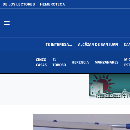
DE LOS LECTORES
HEMEROTECA
menu
TE INTERESA...
ALCÁZAR DE SAN JUAN
CA
CINCO
EL
MI
HERENCIA
MANZANARES
CASAS
TOBOSO
ES