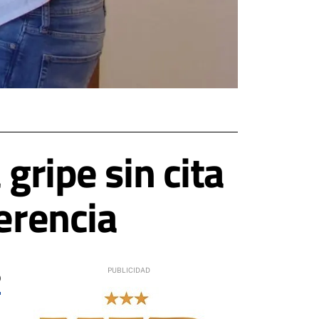
gripe sin cita
erencia
0