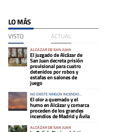
LO MÁS
VISTO
ACTUAL
ALCÁZAR DE SAN JUAN
El juzgado de Alcázar de
San Juan decreta prisión
provisional para cuatro
detenidos por robos y
estafas en salones de
juego
NO EXISTE NINGÚN INCENDIO
El olor a quemado y el
ACTIVO EN LA COMARCA
humo en Alcázar y comarca
proceden de los grandes
incendios de Madrid y Ávila
ALCÁZAR DE SAN JUAN