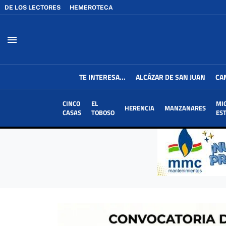
DE LOS LECTORES
HEMEROTECA
menu
TE INTERESA...
ALCÁZAR DE SAN JUAN
CA
CINCO
EL
MI
HERENCIA
MANZANARES
CASAS
TOBOSO
ES