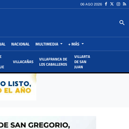
06 AGO 2026
search
NAL
NACIONAL
MULTIMEDIA
+ MÁS
E
VILLARTA
VILLAFRANCA DE
VILLACAÑAS
DE SAN
LOS CABALLEROS
UE
JUAN