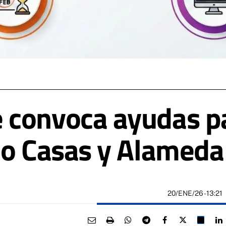
 convoca ayudas 
co Casas y Alameda
20/ENE/26
- 13:21