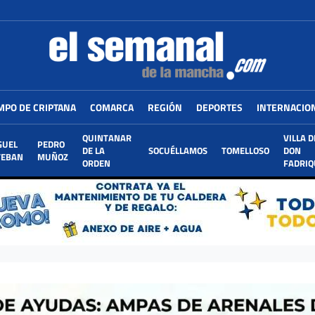
MPO DE CRIPTANA
COMARCA
REGIÓN
DEPORTES
INTERNACIO
QUINTANAR
VILLA D
GUEL
PEDRO
DE LA
SOCUÉLLAMOS
TOMELLOSO
DON
TEBAN
MUÑOZ
ORDEN
FADRIQ