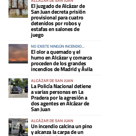
ALCÁZAR DE SAN JUAN
El juzgado de Alcázar de
San Juan decreta prisión
provisional para cuatro
detenidos por robos y
estafas en salones de
juego
NO EXISTE NINGÚN INCENDIO
El olor a quemado y el
ACTIVO EN LA COMARCA
humo en Alcázar y comarca
proceden de los grandes
incendios de Madrid y Ávila
ALCÁZAR DE SAN JUAN
La Policía Nacional detiene
a varias personas en La
Pradera por la agresión a
dos agentes en Alcázar de
San Juan
ALCÁZAR DE SAN JUAN
Un incendio calcina un pino
y alcanza la carpa de un