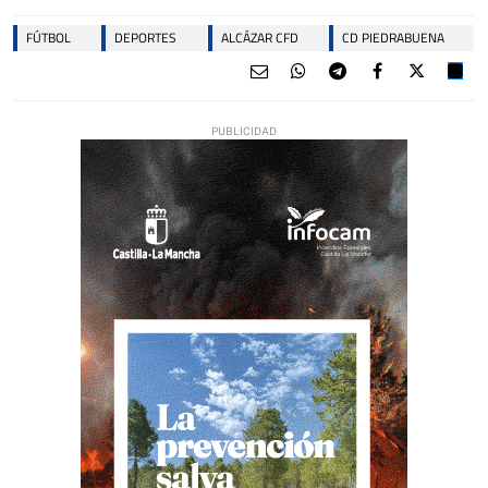
FÚTBOL
DEPORTES
ALCÁZAR CFD
CD PIEDRABUENA