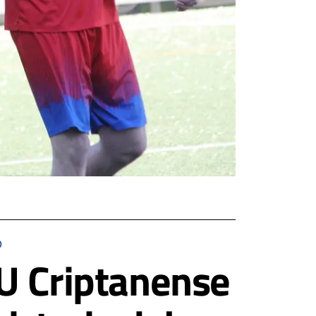
D
DU Criptanense