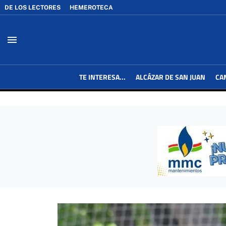
DE LOS LECTORES
HEMEROTECA
menu
TE INTERESA...
ALCÁZAR DE SAN JUAN
CA