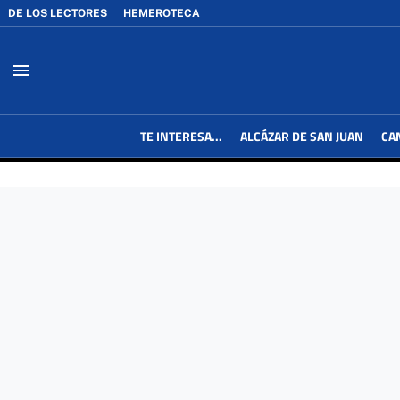
DE LOS LECTORES
HEMEROTECA
menu
TE INTERESA...
ALCÁZAR DE SAN JUAN
CA