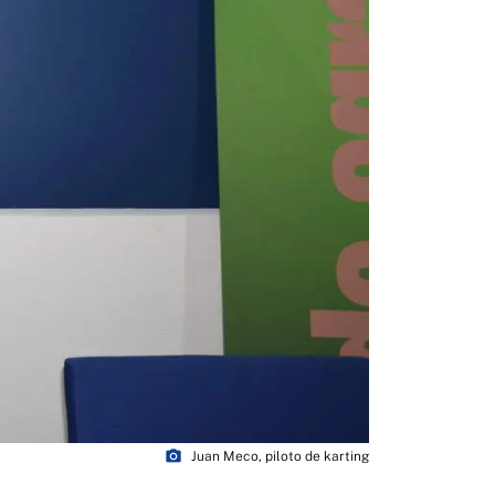
photo_camera
Juan Meco, piloto de karting