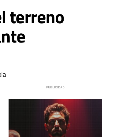
l terreno
ante
bla