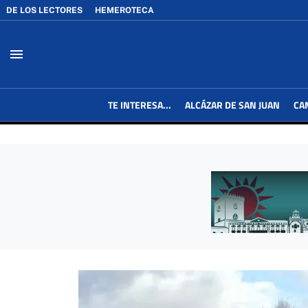
DE LOS LECTORES
HEMEROTECA
menu
TE INTERESA...
ALCÁZAR DE SAN JUAN
CA