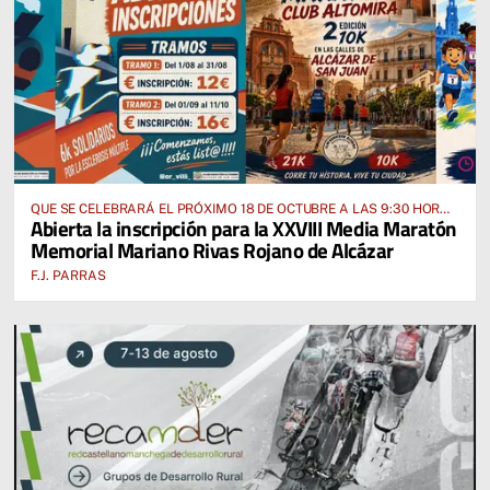
QUE SE CELEBRARÁ EL PRÓXIMO 18 DE OCTUBRE A LAS 9:30 HORAS
Abierta la inscripción para la XXVIII Media Maratón
DESDE EL PABELLÓN VICENTE PANIAGUA
Memorial Mariano Rivas Rojano de Alcázar
F.J. PARRAS