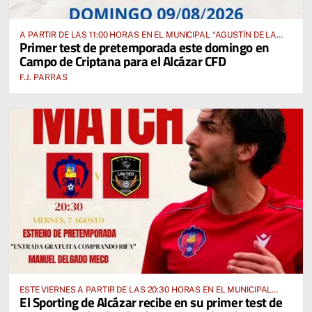
A PARTIR DE LAS 11:00 HORAS EN EL MUNICIPAL “AGUSTÍN DE LA
Primer test de pretemporada este domingo en
FUENTE” ANTE EL CUD CRIPTANENSE
Campo de Criptana para el Alcázar CFD
F.J. PARRAS
ESTE VIERNES A PARTIR DE LAS 20:30 HORAS EN EL MUNICIPAL
El Sporting de Alcázar recibe en su primer test de
“MANUEL DELGADO MECO”