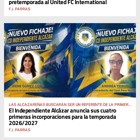
pretemporada al United FC International
F.J. PARRAS
LAS ALCAZAREÑAS BUSCARÁN SER UN REFERENTE DE LA PRIMERA
El Independiente Alcázar anuncia sus cuatro
AUTONÓMICA PREFERENTE FEMENINA
primeras incorporaciones para la temporada
2026/2027
F.J. PARRAS