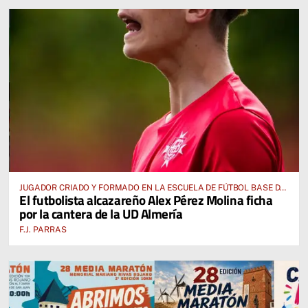
JUGADOR CRIADO Y FORMADO EN LA ESCUELA DE FÚTBOL BASE DE
El futbolista alcazareño Alex Pérez Molina ficha
ALCÁZAR DE SAN JUAN
por la cantera de la UD Almería
F.J. PARRAS