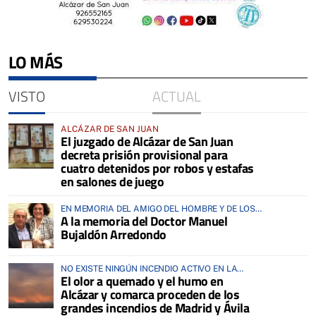
LO MÁS
VISTO
ACTUAL
ALCÁZAR DE SAN JUAN
El juzgado de Alcázar de San Juan
decreta prisión provisional para
cuatro detenidos por robos y estafas
en salones de juego
EN MEMORIA DEL AMIGO DEL HOMBRE Y DE LOS
A la memoria del Doctor Manuel
ANIMALES
Bujaldón Arredondo
NO EXISTE NINGÚN INCENDIO ACTIVO EN LA
El olor a quemado y el humo en
COMARCA
Alcázar y comarca proceden de los
grandes incendios de Madrid y Ávila