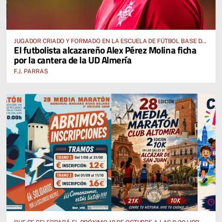
JUGADOR CRIADO Y FORMADO EN LA ESCUELA DE FÚTBOL BASE DE
El futbolista alcazareño Alex Pérez Molina ficha
ALCÁZAR DE SAN JUAN
por la cantera de la UD Almería
F.J. PARRAS