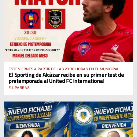
ESTE VIERNES A PARTIR DE LAS 20:30 HORAS EN EL MUNICIPAL
El Sporting de Alcázar recibe en su primer test de
“MANUEL DELGADO MECO”
pretemporada al United FC International
F.J. PARRAS