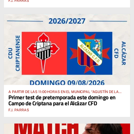
F.J. PARRAS
A PARTIR DE LAS 11:00 HORAS EN EL MUNICIPAL “AGUSTÍN DE LA
Primer test de pretemporada este domingo en
FUENTE” ANTE EL CUD CRIPTANENSE
Campo de Criptana para el Alcázar CFD
F.J. PARRAS