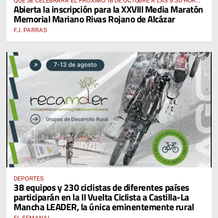
QUE SE CELEBRARÁ EL PRÓXIMO 18 DE OCTUBRE A LAS 9:30 HORAS
Abierta la inscripción para la XXVIII Media Maratón
DESDE EL PABELLÓN VICENTE PANIAGUA
Memorial Mariano Rivas Rojano de Alcázar
F.J. PARRAS
DEPORTES
38 equipos y 230 ciclistas de diferentes países
participarán en la II Vuelta Ciclista a Castilla-La
Mancha LEADER, la única eminentemente rural