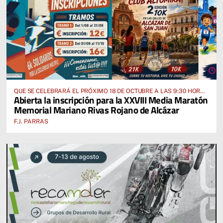
QUE SE CELEBRARÁ EL PRÓXIMO 18 DE OCTUBRE A LAS 9:30 HORAS
Abierta la inscripción para la XXVIII Media Maratón
DESDE EL PABELLÓN VICENTE PANIAGUA
Memorial Mariano Rivas Rojano de Alcázar
F.J. PARRAS