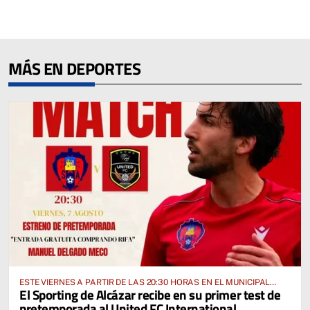
MÁS EN DEPORTES
ESTE VIERNES A PARTIR DE LAS 20:30 HORAS EN EL MUNICIPAL
El Sporting de Alcázar recibe en su primer test de
“MANUEL DELGADO MECO”
pretemporada al United FC International