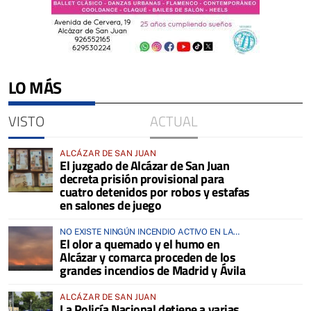
LO MÁS
VISTO
ACTUAL
ALCÁZAR DE SAN JUAN
El juzgado de Alcázar de San Juan
decreta prisión provisional para
cuatro detenidos por robos y estafas
en salones de juego
NO EXISTE NINGÚN INCENDIO ACTIVO EN LA
El olor a quemado y el humo en
COMARCA
Alcázar y comarca proceden de los
grandes incendios de Madrid y Ávila
ALCÁZAR DE SAN JUAN
La Policía Nacional detiene a varias