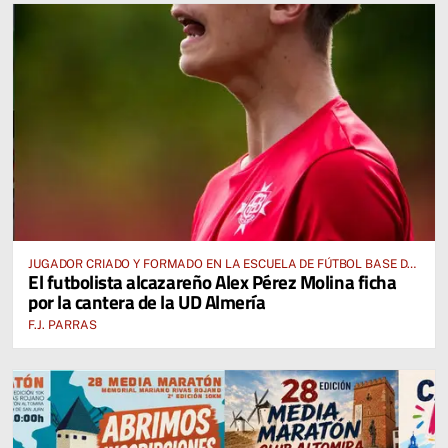
JUGADOR CRIADO Y FORMADO EN LA ESCUELA DE FÚTBOL BASE DE
El futbolista alcazareño Alex Pérez Molina ficha
ALCÁZAR DE SAN JUAN
por la cantera de la UD Almería
F.J. PARRAS