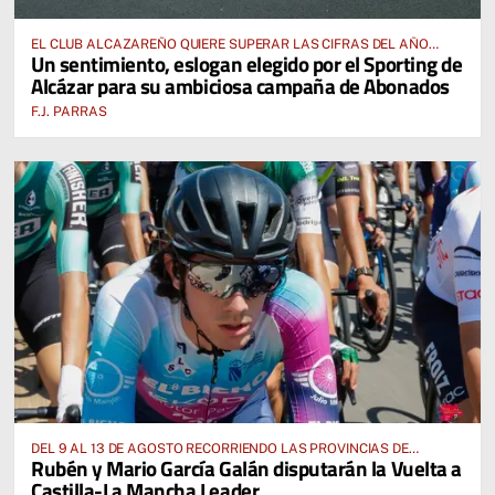
EL CLUB ALCAZAREÑO QUIERE SUPERAR LAS CIFRAS DEL AÑO
Un sentimiento, eslogan elegido por el Sporting de
PASADO E INCLUSO DUPLICARLAS
Alcázar para su ambiciosa campaña de Abonados
F.J. PARRAS
DEL 9 AL 13 DE AGOSTO RECORRIENDO LAS PROVINCIAS DE
Rubén y Mario García Galán disputarán la Vuelta a
CUENCA, ALBACETE, TOLEDO Y CIUDAD REAL
Castilla-La Mancha Leader