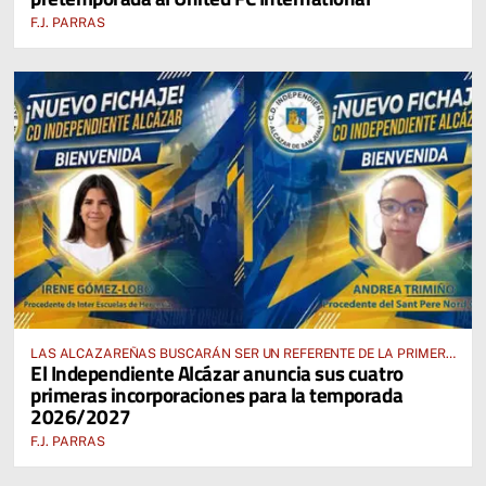
F.J. PARRAS
LAS ALCAZAREÑAS BUSCARÁN SER UN REFERENTE DE LA PRIMERA
El Independiente Alcázar anuncia sus cuatro
AUTONÓMICA PREFERENTE FEMENINA
primeras incorporaciones para la temporada
2026/2027
F.J. PARRAS