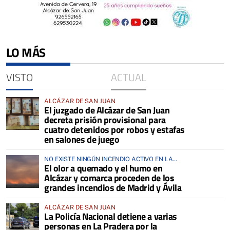
LO MÁS
VISTO
ACTUAL
ALCÁZAR DE SAN JUAN
El juzgado de Alcázar de San Juan
decreta prisión provisional para
cuatro detenidos por robos y estafas
en salones de juego
NO EXISTE NINGÚN INCENDIO ACTIVO EN LA
El olor a quemado y el humo en
COMARCA
Alcázar y comarca proceden de los
grandes incendios de Madrid y Ávila
ALCÁZAR DE SAN JUAN
La Policía Nacional detiene a varias
personas en La Pradera por la