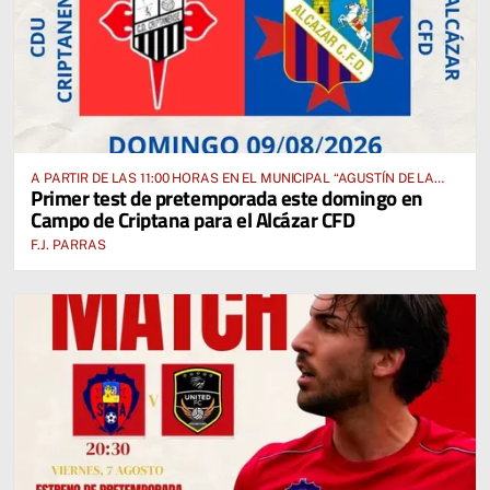
A PARTIR DE LAS 11:00 HORAS EN EL MUNICIPAL “AGUSTÍN DE LA
Primer test de pretemporada este domingo en
FUENTE” ANTE EL CUD CRIPTANENSE
Campo de Criptana para el Alcázar CFD
F.J. PARRAS