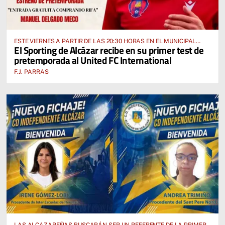
ESTE VIERNES A PARTIR DE LAS 20:30 HORAS EN EL MUNICIPAL
El Sporting de Alcázar recibe en su primer test de
“MANUEL DELGADO MECO”
pretemporada al United FC International
F.J. PARRAS