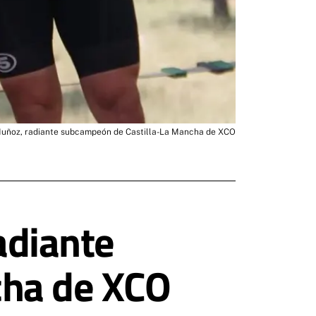
o Muñoz, radiante subcampeón de Castilla-La Mancha de XCO
radiante
cha de XCO