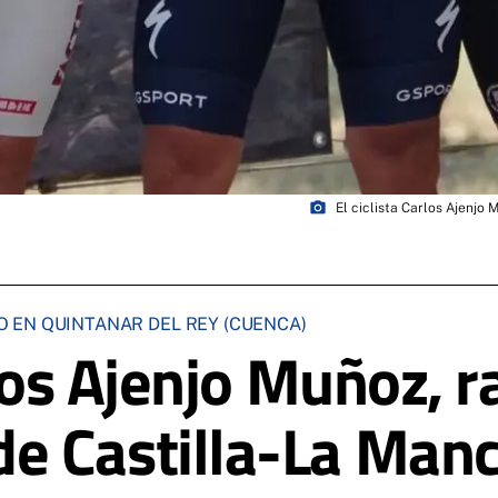
photo_camera
El ciclista Carlos Ajenj
 EN QUINTANAR DEL REY (CUENCA)
rlos Ajenjo Muñoz, 
e Castilla-La Man