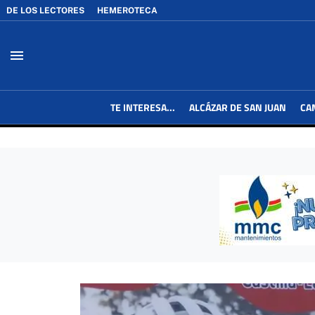
DE LOS LECTORES
HEMEROTECA
menu
TE INTERESA...
ALCÁZAR DE SAN JUAN
CA