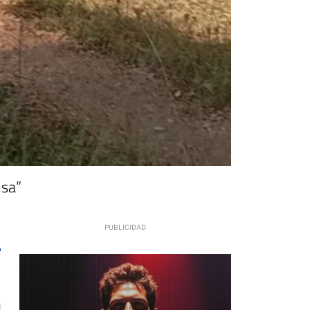
isa”
l