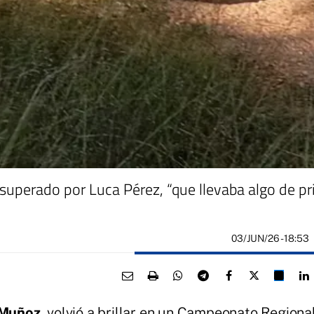
superado por Luca Pérez, “que llevaba algo de pr
03/JUN/26
- 18:53
 Muñoz
, volvió a brillar en un Campeonato Regiona