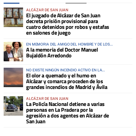
ALCÁZAR DE SAN JUAN
El juzgado de Alcázar de San Juan
decreta prisión provisional para
cuatro detenidos por robos y estafas
en salones de juego
EN MEMORIA DEL AMIGO DEL HOMBRE Y DE LOS
A la memoria del Doctor Manuel
ANIMALES
Bujaldón Arredondo
NO EXISTE NINGÚN INCENDIO ACTIVO EN LA
El olor a quemado y el humo en
COMARCA
Alcázar y comarca proceden de los
grandes incendios de Madrid y Ávila
ALCÁZAR DE SAN JUAN
La Policía Nacional detiene a varias
personas en La Pradera por la
agresión a dos agentes en Alcázar de
San Juan