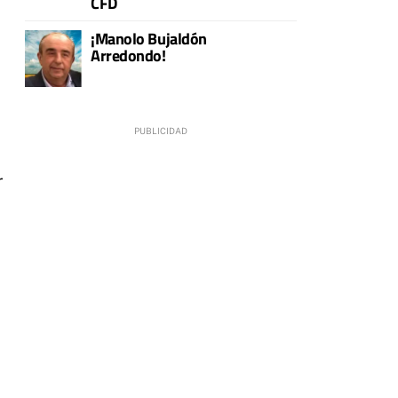
CFD
¡Manolo Bujaldón
Arredondo!
r