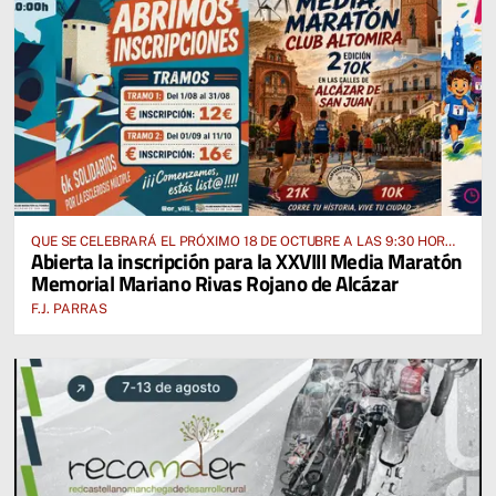
QUE SE CELEBRARÁ EL PRÓXIMO 18 DE OCTUBRE A LAS 9:30 HORAS
Abierta la inscripción para la XXVIII Media Maratón
DESDE EL PABELLÓN VICENTE PANIAGUA
Memorial Mariano Rivas Rojano de Alcázar
F.J. PARRAS