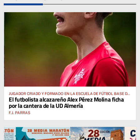
JUGADOR CRIADO Y FORMADO EN LA ESCUELA DE FÚTBOL BASE DE
El futbolista alcazareño Alex Pérez Molina ficha
ALCÁZAR DE SAN JUAN
por la cantera de la UD Almería
F.J. PARRAS