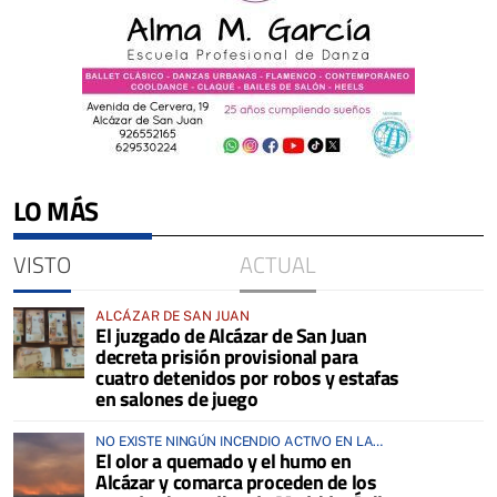
LO MÁS
VISTO
ACTUAL
ALCÁZAR DE SAN JUAN
El juzgado de Alcázar de San Juan
decreta prisión provisional para
cuatro detenidos por robos y estafas
en salones de juego
NO EXISTE NINGÚN INCENDIO ACTIVO EN LA
El olor a quemado y el humo en
COMARCA
Alcázar y comarca proceden de los