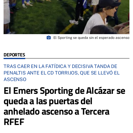
photo_camera
El Sporting se queda sin el esperado ascenso
DEPORTES
TRAS CAER EN LA FATÍDICA Y DECISIVA TANDA DE
PENALTIS ANTE EL CD TORRIJOS, QUE SE LLEVÓ EL
ASCENSO
El Emers Sporting de Alcázar se
queda a las puertas del
anhelado ascenso a Tercera
RFEF