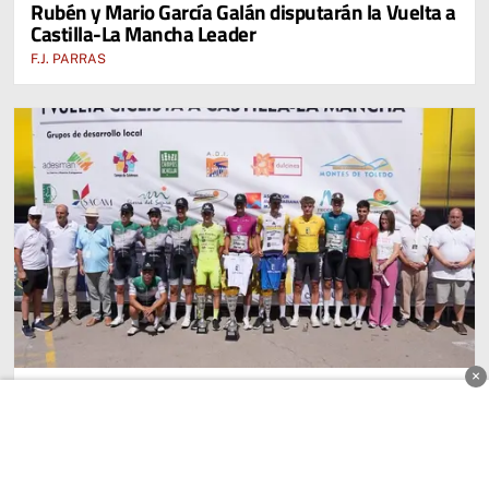
Rubén y Mario García Galán disputarán la Vuelta a
CUENCA, ALBACETE, TOLEDO Y CIUDAD REAL
Castilla-La Mancha Leader
F.J. PARRAS
×
DEPORTES
7 días de ciclismo femenino y masculino en la
Vuelta a Castilla-La Mancha LEADER
EL SEMANAL