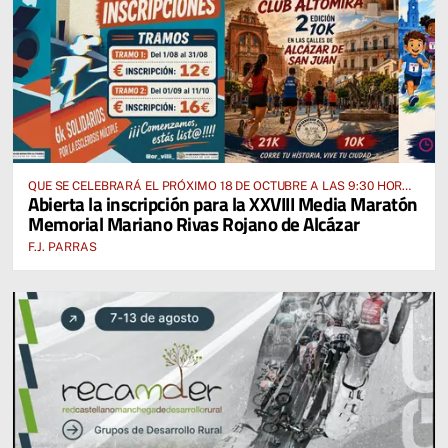
QUE SE CELEBRARÁ EL PRÓXIMO 18 DE OCTUBRE A LAS 9:30 HORAS
Abierta la inscripción para la XXVIII Media Maratón
DESDE EL PABELLÓN VICENTE PANIAGUA
Memorial Mariano Rivas Rojano de Alcázar
F.J. PARRAS