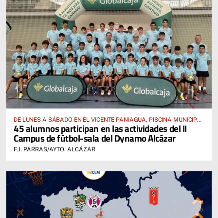
DE LUNES A SÁBADO EN EL VICENTE PANIAGUA, PISCINA MUNICIPAL
45 alumnos participan en las actividades del II
Y RESIDENCIA FFCM
Campus de fútbol-sala del Dynamo Alcázar
F.J. PARRAS/AYTO. ALCÁZAR