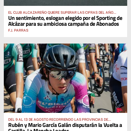
EL CLUB ALCAZAREÑO QUIERE SUPERAR LAS CIFRAS DEL AÑO
Un sentimiento, eslogan elegido por el Sporting de
PASADO E INCLUSO DUPLICARLAS
Alcázar para su ambiciosa campaña de Abonados
F.J. PARRAS
DEL 9 AL 13 DE AGOSTO RECORRIENDO LAS PROVINCIAS DE
Rubén y Mario García Galán disputarán la Vuelta a
CUENCA, ALBACETE, TOLEDO Y CIUDAD REAL
Castilla-La Mancha Leader