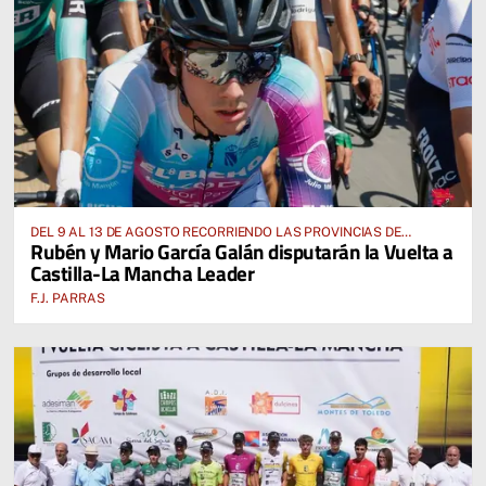
DEL 9 AL 13 DE AGOSTO RECORRIENDO LAS PROVINCIAS DE
Rubén y Mario García Galán disputarán la Vuelta a
CUENCA, ALBACETE, TOLEDO Y CIUDAD REAL
Castilla-La Mancha Leader
F.J. PARRAS