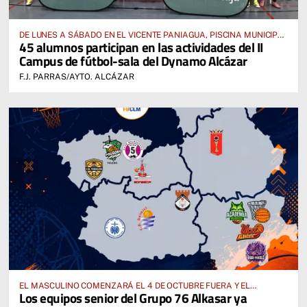
DE LUNES A SÁBADO EN EL VICENTE PANIAGUA, PISCINA MUNICIPAL
45 alumnos participan en las actividades del II
Y RESIDENCIA FFCM
Campus de fútbol-sala del Dynamo Alcázar
F.J. PARRAS/AYTO. ALCÁZAR
EL MASCULINO COMENZARÁ EL 4 DE OCTUBRE FUERA Y EL
Los equipos senior del Grupo 76 Alkasar ya
FEMENINO, EL 17 DE OCTUBRE EN CASA