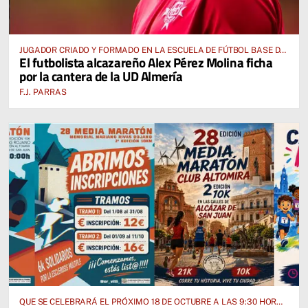
JUGADOR CRIADO Y FORMADO EN LA ESCUELA DE FÚTBOL BASE DE
El futbolista alcazareño Alex Pérez Molina ficha
ALCÁZAR DE SAN JUAN
por la cantera de la UD Almería
F.J. PARRAS
QUE SE CELEBRARÁ EL PRÓXIMO 18 DE OCTUBRE A LAS 9:30 HORAS