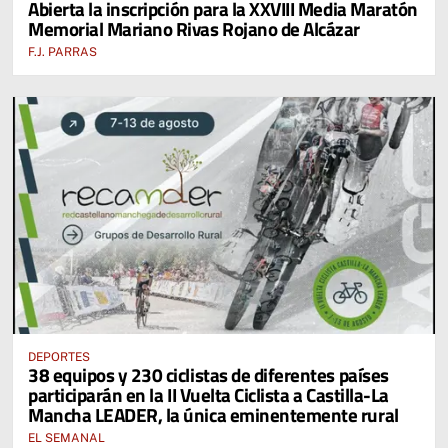
Abierta la inscripción para la XXVIII Media Maratón
DESDE EL PABELLÓN VICENTE PANIAGUA
Memorial Mariano Rivas Rojano de Alcázar
F.J. PARRAS
DEPORTES
38 equipos y 230 ciclistas de diferentes países
participarán en la II Vuelta Ciclista a Castilla-La
Mancha LEADER, la única eminentemente rural
EL SEMANAL