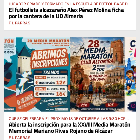
JUGADOR CRIADO Y FORMADO EN LA ESCUELA DE FÚTBOL BASE DE
El futbolista alcazareño Alex Pérez Molina ficha
ALCÁZAR DE SAN JUAN
por la cantera de la UD Almería
F.J. PARRAS
QUE SE CELEBRARÁ EL PRÓXIMO 18 DE OCTUBRE A LAS 9:30 HORAS
Abierta la inscripción para la XXVIII Media Maratón
DESDE EL PABELLÓN VICENTE PANIAGUA
Memorial Mariano Rivas Rojano de Alcázar
F.J. PARRAS