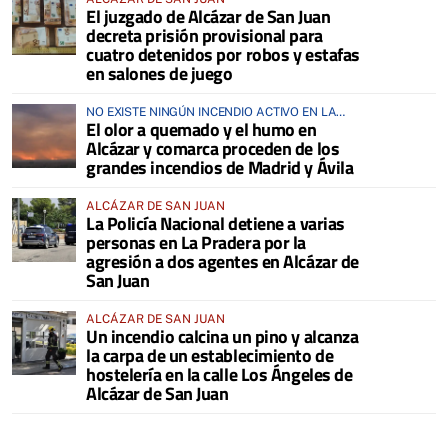
El juzgado de Alcázar de San Juan
decreta prisión provisional para
cuatro detenidos por robos y estafas
en salones de juego
NO EXISTE NINGÚN INCENDIO ACTIVO EN LA
El olor a quemado y el humo en
COMARCA
Alcázar y comarca proceden de los
grandes incendios de Madrid y Ávila
ALCÁZAR DE SAN JUAN
La Policía Nacional detiene a varias
personas en La Pradera por la
agresión a dos agentes en Alcázar de
San Juan
ALCÁZAR DE SAN JUAN
Un incendio calcina un pino y alcanza
la carpa de un establecimiento de
hostelería en la calle Los Ángeles de
Alcázar de San Juan