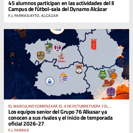
45 alumnos participan en las actividades del II
Y RESIDENCIA FFCM
Campus de fútbol-sala del Dynamo Alcázar
F.J. PARRAS/AYTO. ALCÁZAR
EL MASCULINO COMENZARÁ EL 4 DE OCTUBRE FUERA Y EL
Los equipos senior del Grupo 76 Alkasar ya
FEMENINO, EL 17 DE OCTUBRE EN CASA
conocen a sus rivales y el inicio de temporada
oficial 2026-27
F.J. PARRAS