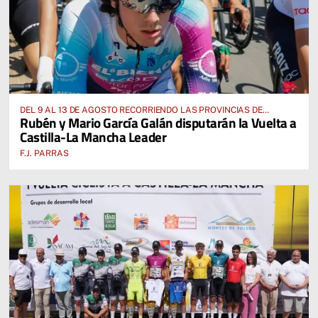
DEL 9 AL 13 DE AGOSTO RECORRIENDO LAS PROVINCIAS DE
Rubén y Mario García Galán disputarán la Vuelta a
CUENCA, ALBACETE, TOLEDO Y CIUDAD REAL
Castilla-La Mancha Leader
F.J. PARRAS