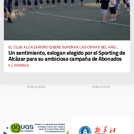
EL CLUB ALCAZAREÑO QUIERE SUPERAR LAS CIFRAS DEL AÑO
Un sentimiento, eslogan elegido por el Sporting de
PASADO E INCLUSO DUPLICARLAS
Alcázar para su ambiciosa campaña de Abonados
F.J. PARRAS