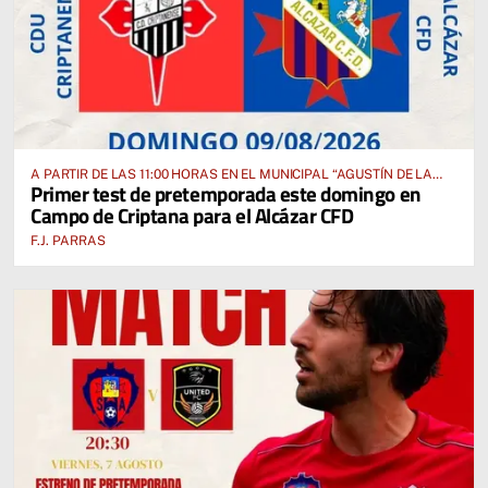
A PARTIR DE LAS 11:00 HORAS EN EL MUNICIPAL “AGUSTÍN DE LA
Primer test de pretemporada este domingo en
FUENTE” ANTE EL CUD CRIPTANENSE
Campo de Criptana para el Alcázar CFD
F.J. PARRAS