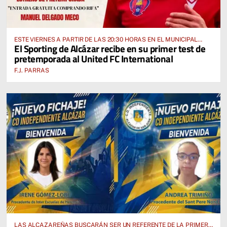
ESTE VIERNES A PARTIR DE LAS 20:30 HORAS EN EL MUNICIPAL
El Sporting de Alcázar recibe en su primer test de
“MANUEL DELGADO MECO”
pretemporada al United FC International
F.J. PARRAS
LAS ALCAZAREÑAS BUSCARÁN SER UN REFERENTE DE LA PRIMERA