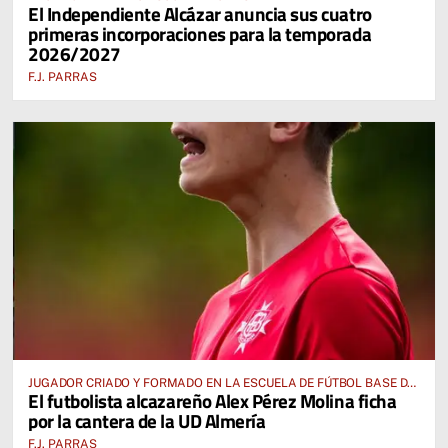
El Independiente Alcázar anuncia sus cuatro
AUTONÓMICA PREFERENTE FEMENINA
primeras incorporaciones para la temporada
2026/2027
F.J. PARRAS
JUGADOR CRIADO Y FORMADO EN LA ESCUELA DE FÚTBOL BASE DE
El futbolista alcazareño Alex Pérez Molina ficha
ALCÁZAR DE SAN JUAN
por la cantera de la UD Almería
F.J. PARRAS