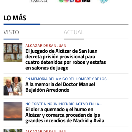
LO MÁS
VISTO
ACTUAL
ALCÁZAR DE SAN JUAN
El juzgado de Alcázar de San Juan
decreta prisión provisional para
cuatro detenidos por robos y estafas
en salones de juego
EN MEMORIA DEL AMIGO DEL HOMBRE Y DE LOS
A la memoria del Doctor Manuel
ANIMALES
Bujaldón Arredondo
NO EXISTE NINGÚN INCENDIO ACTIVO EN LA
El olor a quemado y el humo en
COMARCA
Alcázar y comarca proceden de los
grandes incendios de Madrid y Ávila
ALCÁZAR DE SAN JUAN