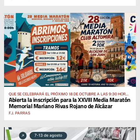
QUE SE CELEBRARÁ EL PRÓXIMO 18 DE OCTUBRE A LAS 9:30 HORAS
Abierta la inscripción para la XXVIII Media Maratón
DESDE EL PABELLÓN VICENTE PANIAGUA
Memorial Mariano Rivas Rojano de Alcázar
F.J. PARRAS