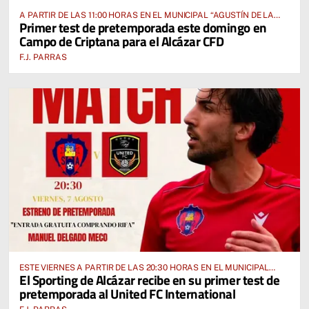
A PARTIR DE LAS 11:00 HORAS EN EL MUNICIPAL “AGUSTÍN DE LA
Primer test de pretemporada este domingo en
FUENTE” ANTE EL CUD CRIPTANENSE
Campo de Criptana para el Alcázar CFD
F.J. PARRAS
ESTE VIERNES A PARTIR DE LAS 20:30 HORAS EN EL MUNICIPAL
El Sporting de Alcázar recibe en su primer test de
“MANUEL DELGADO MECO”
pretemporada al United FC International