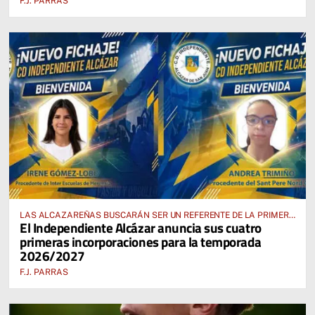
F.J. PARRAS
LAS ALCAZAREÑAS BUSCARÁN SER UN REFERENTE DE LA PRIMERA
El Independiente Alcázar anuncia sus cuatro
AUTONÓMICA PREFERENTE FEMENINA
primeras incorporaciones para la temporada
2026/2027
F.J. PARRAS