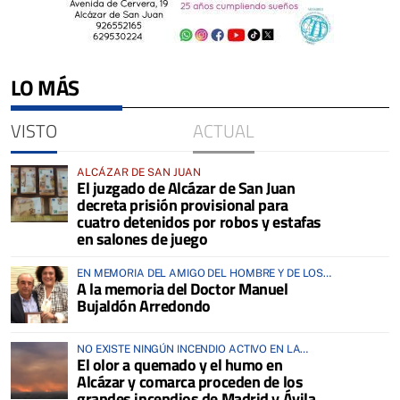
LO MÁS
VISTO
ACTUAL
ALCÁZAR DE SAN JUAN
El juzgado de Alcázar de San Juan
decreta prisión provisional para
cuatro detenidos por robos y estafas
en salones de juego
EN MEMORIA DEL AMIGO DEL HOMBRE Y DE LOS
A la memoria del Doctor Manuel
ANIMALES
Bujaldón Arredondo
NO EXISTE NINGÚN INCENDIO ACTIVO EN LA
El olor a quemado y el humo en
COMARCA
Alcázar y comarca proceden de los
grandes incendios de Madrid y Ávila