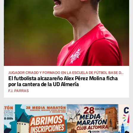
JUGADOR CRIADO Y FORMADO EN LA ESCUELA DE FÚTBOL BASE DE
El futbolista alcazareño Alex Pérez Molina ficha
ALCÁZAR DE SAN JUAN
por la cantera de la UD Almería
F.J. PARRAS