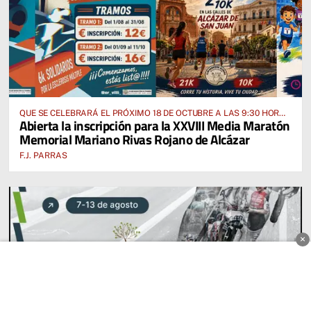
QUE SE CELEBRARÁ EL PRÓXIMO 18 DE OCTUBRE A LAS 9:30 HORAS
Abierta la inscripción para la XXVIII Media Maratón
DESDE EL PABELLÓN VICENTE PANIAGUA
Memorial Mariano Rivas Rojano de Alcázar
F.J. PARRAS
×