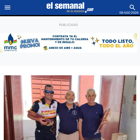
menu
search
08 AGO 2026