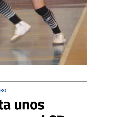
ERO
ta unos