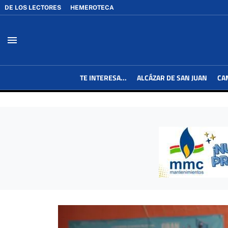
DE LOS LECTORES
HEMEROTECA
menu
TE INTERESA...
ALCÁZAR DE SAN JUAN
CA