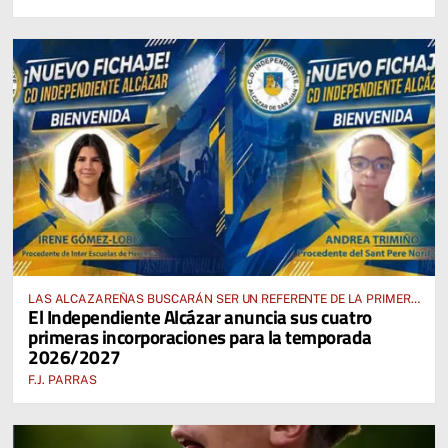
LAS ALCAZAREÑAS BUSCARÁN SER UN REFERENTE DE LA PRIMERA
El Independiente Alcázar anuncia sus cuatro
AUTONÓMICA PREFERENTE FEMENINA
primeras incorporaciones para la temporada
2026/2027
F.J. PARRAS