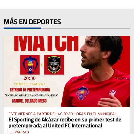
MÁS EN DEPORTES
ESTE VIERNES A PARTIR DE LAS 20:30 HORAS EN EL MUNICIPAL
El Sporting de Alcázar recibe en su primer test de
“MANUEL DELGADO MECO”
pretemporada al United FC International
F.J. PARRAS