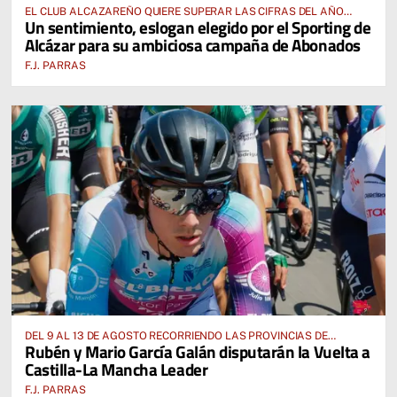
EL CLUB ALCAZAREÑO QUIERE SUPERAR LAS CIFRAS DEL AÑO
Un sentimiento, eslogan elegido por el Sporting de
PASADO E INCLUSO DUPLICARLAS
Alcázar para su ambiciosa campaña de Abonados
F.J. PARRAS
DEL 9 AL 13 DE AGOSTO RECORRIENDO LAS PROVINCIAS DE
Rubén y Mario García Galán disputarán la Vuelta a
CUENCA, ALBACETE, TOLEDO Y CIUDAD REAL
Castilla-La Mancha Leader
F.J. PARRAS