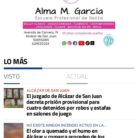
LO MÁS
VISTO
ACTUAL
ALCÁZAR DE SAN JUAN
El juzgado de Alcázar de San Juan
decreta prisión provisional para
cuatro detenidos por robos y estafas
en salones de juego
NO EXISTE NINGÚN INCENDIO ACTIVO EN LA
El olor a quemado y el humo en
COMARCA
Alcázar y comarca proceden de los