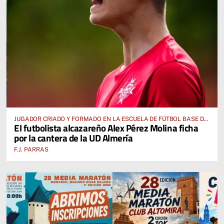
JUGADOR CRIADO Y FORMADO EN LA ESCUELA DE FÚTBOL BASE DE
El futbolista alcazareño Alex Pérez Molina ficha
ALCÁZAR DE SAN JUAN
por la cantera de la UD Almería
F.J. PARRAS