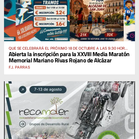
QUE SE CELEBRARÁ EL PRÓXIMO 18 DE OCTUBRE A LAS 9:30 HORAS
Abierta la inscripción para la XXVIII Media Maratón
DESDE EL PABELLÓN VICENTE PANIAGUA
Memorial Mariano Rivas Rojano de Alcázar
F.J. PARRAS