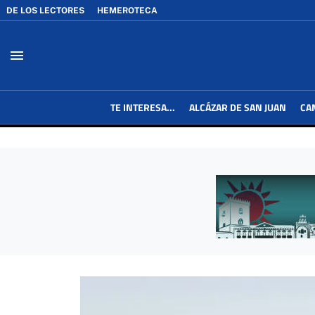
DE LOS LECTORES
HEMEROTECA
menu
TE INTERESA...
ALCÁZAR DE SAN JUAN
CA