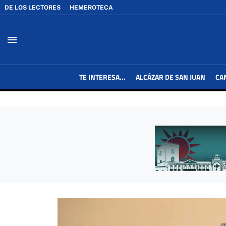
DE LOS LECTORES
HEMEROTECA
menu
TE INTERESA...
ALCÁZAR DE SAN JUAN
CA