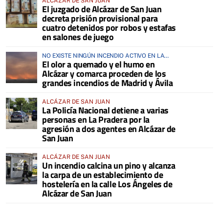
ALCÁZAR DE SAN JUAN
El juzgado de Alcázar de San Juan
decreta prisión provisional para
cuatro detenidos por robos y estafas
en salones de juego
NO EXISTE NINGÚN INCENDIO ACTIVO EN LA
El olor a quemado y el humo en
COMARCA
Alcázar y comarca proceden de los
grandes incendios de Madrid y Ávila
ALCÁZAR DE SAN JUAN
La Policía Nacional detiene a varias
personas en La Pradera por la
agresión a dos agentes en Alcázar de
San Juan
ALCÁZAR DE SAN JUAN
Un incendio calcina un pino y alcanza
la carpa de un establecimiento de
hostelería en la calle Los Ángeles de
Alcázar de San Juan