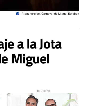
photo_camera
Pregonero del Carnaval de Miguel Esteban
e a la Jota
de Miguel
4