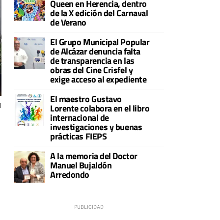
Queen en Herencia, dentro
de la X edición del Carnaval
de Verano
El Grupo Municipal Popular
de Alcázar denuncia falta
de transparencia en las
obras del Cine Crisfel y
exige acceso al expediente
El maestro Gustavo
Lorente colabora en el libro
l
internacional de
investigaciones y buenas
prácticas FIEPS
A la memoria del Doctor
Manuel Bujaldón
Arredondo