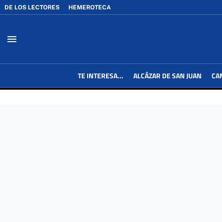
DE LOS LECTORES
HEMEROTECA
menu
TE INTERESA...
ALCÁZAR DE SAN JUAN
CA