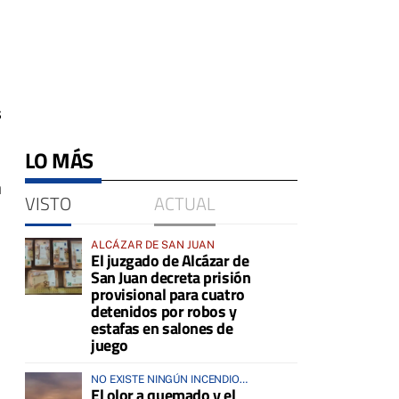
s
LO MÁS
a
VISTO
ACTUAL
ALCÁZAR DE SAN JUAN
El juzgado de Alcázar de
San Juan decreta prisión
provisional para cuatro
detenidos por robos y
estafas en salones de
juego
NO EXISTE NINGÚN INCENDIO
El olor a quemado y el
ACTIVO EN LA COMARCA