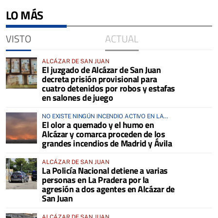
LO MÁS
VISTO
ACTUAL
ALCÁZAR DE SAN JUAN
El juzgado de Alcázar de San Juan
decreta prisión provisional para
cuatro detenidos por robos y estafas
en salones de juego
NO EXISTE NINGÚN INCENDIO ACTIVO EN LA
El olor a quemado y el humo en
COMARCA
Alcázar y comarca proceden de los
grandes incendios de Madrid y Ávila
ALCÁZAR DE SAN JUAN
La Policía Nacional detiene a varias
personas en La Pradera por la
agresión a dos agentes en Alcázar de
San Juan
ALCÁZAR DE SAN JUAN