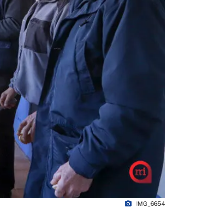
photo_camera
IMG_6654