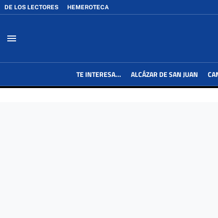
DE LOS LECTORES
HEMEROTECA
menu
TE INTERESA...
ALCÁZAR DE SAN JUAN
CA