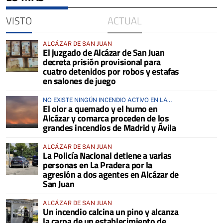
VISTO
ACTUAL
ALCÁZAR DE SAN JUAN
El juzgado de Alcázar de San Juan
decreta prisión provisional para
cuatro detenidos por robos y estafas
en salones de juego
NO EXISTE NINGÚN INCENDIO ACTIVO EN LA
El olor a quemado y el humo en
COMARCA
Alcázar y comarca proceden de los
grandes incendios de Madrid y Ávila
ALCÁZAR DE SAN JUAN
La Policía Nacional detiene a varias
personas en La Pradera por la
agresión a dos agentes en Alcázar de
San Juan
ALCÁZAR DE SAN JUAN
Un incendio calcina un pino y alcanza
la carpa de un establecimiento de