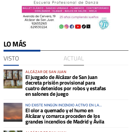
LO MÁS
VISTO
ACTUAL
ALCÁZAR DE SAN JUAN
El juzgado de Alcázar de San Juan
decreta prisión provisional para
cuatro detenidos por robos y estafas
en salones de juego
NO EXISTE NINGÚN INCENDIO ACTIVO EN LA
El olor a quemado y el humo en
COMARCA
Alcázar y comarca proceden de los
grandes incendios de Madrid y Ávila