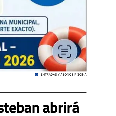
photo_camera
ENTRADAS Y ABONOS PISCINA
steban abrirá