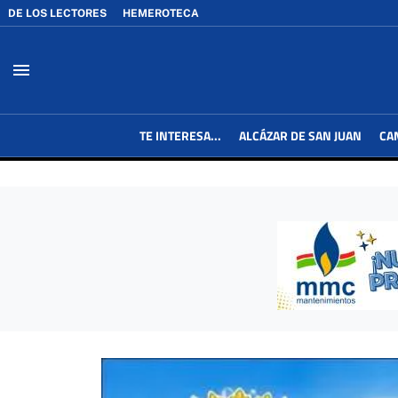
DE LOS LECTORES
HEMEROTECA
menu
TE INTERESA...
ALCÁZAR DE SAN JUAN
CA