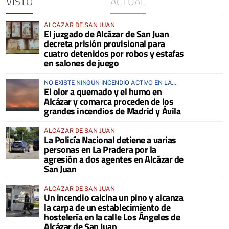
VISTO
ACTUAL
ALCÁZAR DE SAN JUAN
El juzgado de Alcázar de San Juan
decreta prisión provisional para
cuatro detenidos por robos y estafas
en salones de juego
NO EXISTE NINGÚN INCENDIO ACTIVO EN LA
El olor a quemado y el humo en
COMARCA
Alcázar y comarca proceden de los
grandes incendios de Madrid y Ávila
ALCÁZAR DE SAN JUAN
La Policía Nacional detiene a varias
personas en La Pradera por la
agresión a dos agentes en Alcázar de
San Juan
ALCÁZAR DE SAN JUAN
Un incendio calcina un pino y alcanza
la carpa de un establecimiento de
hostelería en la calle Los Ángeles de
Alcázar de San Juan