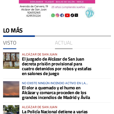
LO MÁS
VISTO
ACTUAL
ALCÁZAR DE SAN JUAN
El juzgado de Alcázar de San Juan
decreta prisión provisional para
cuatro detenidos por robos y estafas
en salones de juego
NO EXISTE NINGÚN INCENDIO ACTIVO EN LA
El olor a quemado y el humo en
COMARCA
Alcázar y comarca proceden de los
grandes incendios de Madrid y Ávila
ALCÁZAR DE SAN JUAN
La Policía Nacional detiene a varias