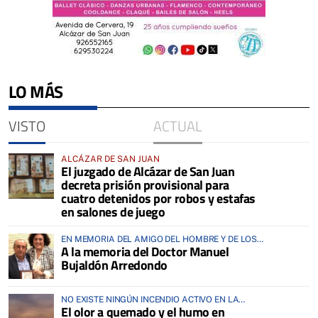
LO MÁS
VISTO
ACTUAL
ALCÁZAR DE SAN JUAN
El juzgado de Alcázar de San Juan
decreta prisión provisional para
cuatro detenidos por robos y estafas
en salones de juego
EN MEMORIA DEL AMIGO DEL HOMBRE Y DE LOS
A la memoria del Doctor Manuel
ANIMALES
Bujaldón Arredondo
NO EXISTE NINGÚN INCENDIO ACTIVO EN LA
El olor a quemado y el humo en
COMARCA